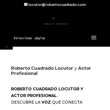
locutor@robertocuadrado.com
Abrir barra de herramientas
Seleccionar página
Roberto Cuadrado
Locutor
y
Actor
Profesional
ROBERTO CUADRADO LOCUTOR Y
ACTOR PROFESIONAL
.
DESCUBRE LA
VOZ
QUE CONECTA